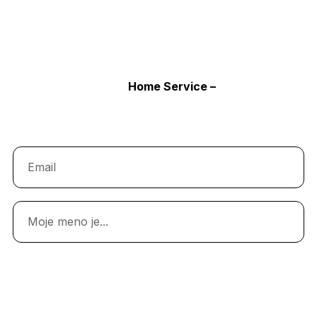
Získajte tipy
na upratovanie,
užitočné rady
a špeciálne
ponuky našich služieb.
Odoberajte novinky
Home Service –
aktuálne tipy a
výhodné ponuky upratovania.
Odoberať