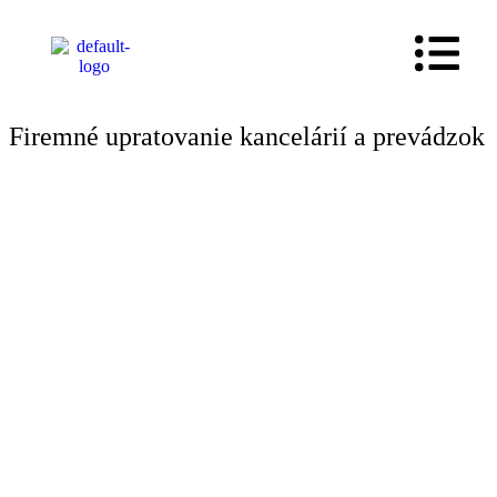
Mám záujem o
konzultáciu
Firemné upratovanie kancelárií a prevádzok