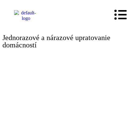
Mám záujem o
konzultáciu
Jednorazové a nárazové upratovanie
domácností