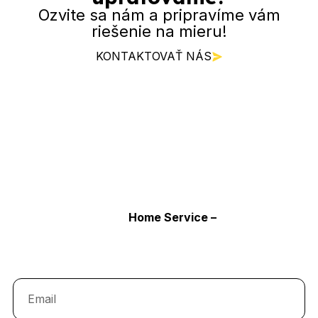
Ozvite sa nám a pripravíme vám
riešenie na mieru!
KONTAKTOVAŤ NÁS
Získajte tipy
na upratovanie,
užitočné rady
a špeciálne
ponuky našich služieb.
Odoberajte novinky
Home Service –
aktuálne tipy a
výhodné ponuky upratovania.